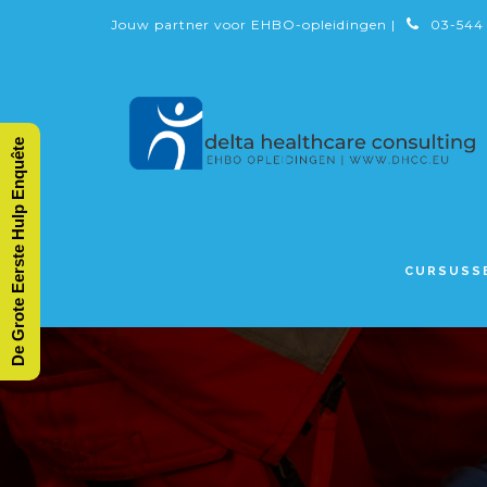
Jouw partner voor EHBO-opleidingen |
03-544
De Grote Eerste Hulp Enquête
CURSUSS