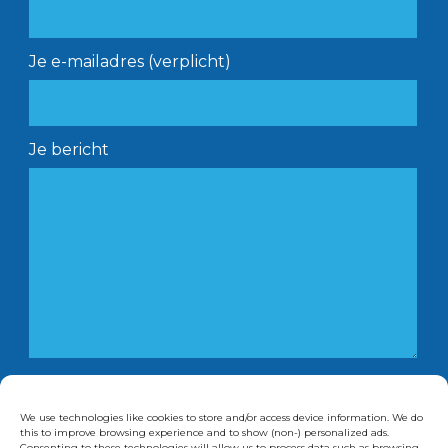
Je e-mailadres (verplicht)
Je bericht
Ik ga akkoord met de verwerking van mijn
persoonsgegevens door Delta Healthcare
Consulting.
We use technologies like cookies to store and/or access device information. We do
this to improve browsing experience and to show (non-) personalized ads.
Consenting to these technologies will allow us to process data such as browsing