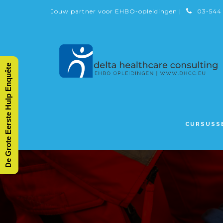
Jouw partner voor EHBO-opleidingen |
03-544
De Grote Eerste Hulp Enquête
CURSUSS