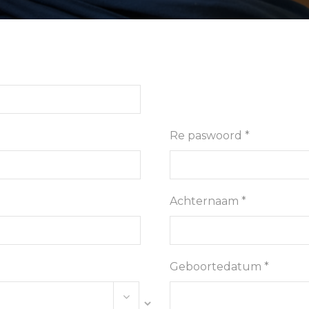
Re paswoord *
Achternaam *
Geboortedatum *