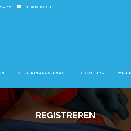
 90 36
info@dhcc.eu
EN
OPLEIDINGSKALENDER
EHBO TIPS
WEBI
REGISTREREN