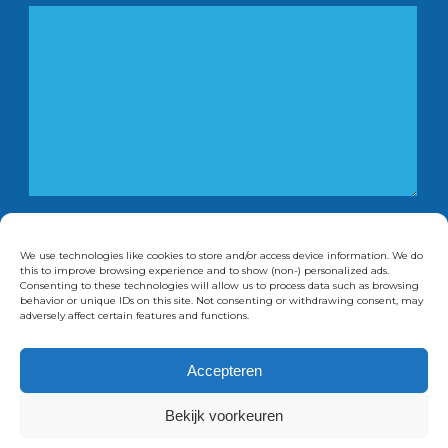
Ik ga akkoord met de verwerking van mijn
persoonsgegevens door Delta Healthcare
Consulting.
We use technologies like cookies to store and/or access device information. We do
this to improve browsing experience and to show (non-) personalized ads.
Consenting to these technologies will allow us to process data such as browsing
behavior or unique IDs on this site. Not consenting or withdrawing consent, may
adversely affect certain features and functions.
Alternative:
Accepteren
Copyright © 2023 -
Privacybeleid
-
Cookiebeleid
Bekijk voorkeuren
-
Algemene voorwaarden