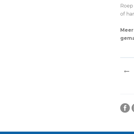
Roep 
of ha
Meer
gema