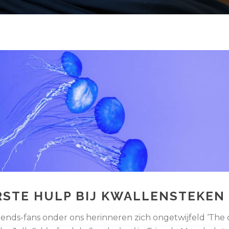
RSTE HULP BIJ KWALLENSTEKEN
iends-fans onder ons herinneren zich ongetwijfeld ‘The