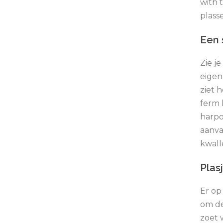
with t
plass
Een 
Zie j
eigen
ziet 
ferm 
harpo
aanva
kwall
Plas
Er op
om de
zoet 