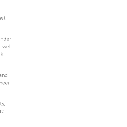
met
onder
t wel
ok
zand
 meer
ts,
te