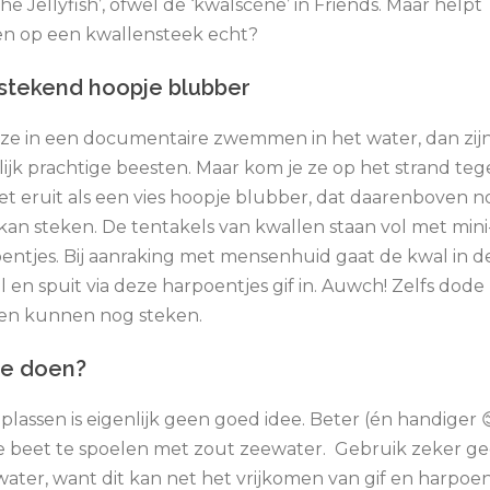
he Jellyfish’, ofwel de ‘kwalscène’ in Friends. Maar helpt
en op een kwallensteek echt?
stekend hoopje blubber
e ze in een documentaire zwemmen in het water, dan zij
lijk prachtige beesten. Maar kom je ze op het strand teg
het eruit als een vies hoopje blubber, dat daarenboven n
kan steken. De tentakels van kwallen staan vol met mini
entjes. Bij aanraking met mensenhuid gaat de kwal in d
l en spuit via deze harpoentjes gif in. Auwch! Zelfs dode
en kunnen nog steken.
je doen?
 plassen is eigenlijk geen goed idee. Beter (én handiger 😊
 beet te spoelen met zout zeewater. Gebruik zeker g
water, want dit kan net het vrijkomen van gif en harpoen