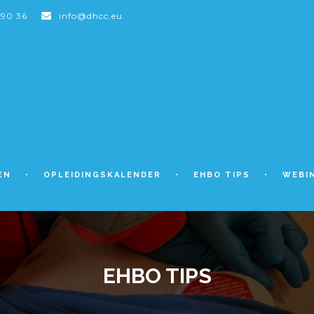
 90 36
info@dhcc.eu
EN
OPLEIDINGSKALENDER
EHBO TIPS
WEBI
EHBO TIPS