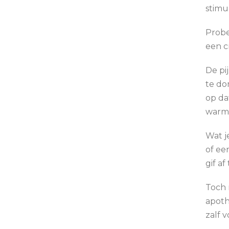
stimu
Probe
een c
De pi
te do
op da
warme
Wat j
of ee
gif af
Toch 
apoth
zalf v