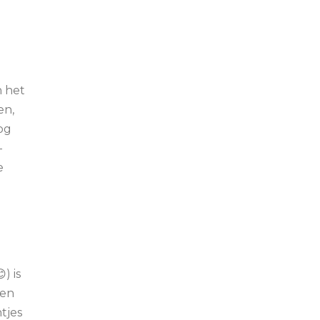
n het
en,
og
-
e
) is
een
tjes