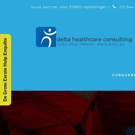
Jouw partner voor EHBO-opleidingen |
03-544
De Grote Eerste Hulp Enquête
CURSUSS